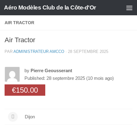
Aéro Modèles Club de la Côte-d'Or
Skip to content
AIR TRACTOR
Air Tractor
PAR
ADMINISTRATEUR AMCCO
·
28 SEPTEMBRE 2025
-
/1
by
Pierre Geousserant
Published: 28 septembre 2025 (10 mois ago)
€150.00
Dijon