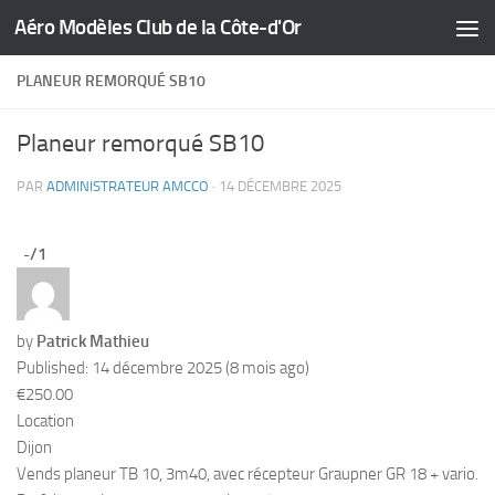
Aéro Modèles Club de la Côte-d'Or
Skip to content
PLANEUR REMORQUÉ SB10
Planeur remorqué SB10
PAR
ADMINISTRATEUR AMCCO
·
14 DÉCEMBRE 2025
-
/1
by
Patrick Mathieu
Published: 14 décembre 2025 (8 mois ago)
€250.00
Location
Dijon
Vends planeur TB 10, 3m40, avec récepteur Graupner GR 18 + vario.