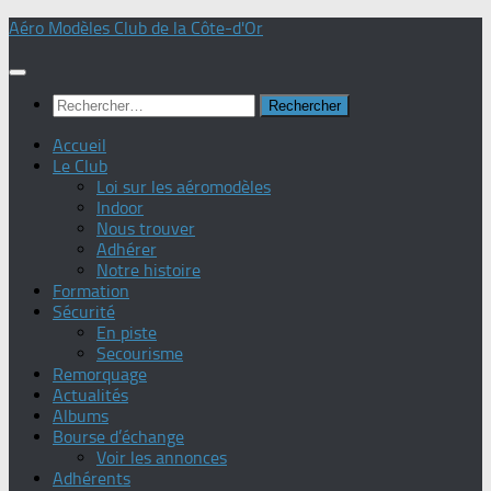
Skip
Aéro Modèles Club de la Côte-d'Or
to
content
Rechercher :
Accueil
Le Club
Loi sur les aéromodèles
Indoor
Nous trouver
Adhérer
Notre histoire
Formation
Sécurité
En piste
Secourisme
Remorquage
Actualités
Albums
Bourse d’échange
Voir les annonces
Adhérents