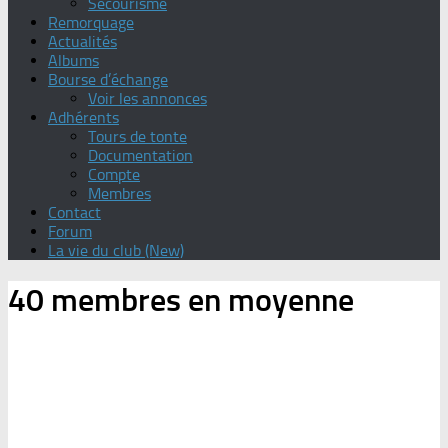
Secourisme
Remorquage
Actualités
Albums
Bourse d’échange
Voir les annonces
Adhérents
Tours de tonte
Documentation
Compte
Membres
Contact
Forum
La vie du club (New)
40 membres en moyenne