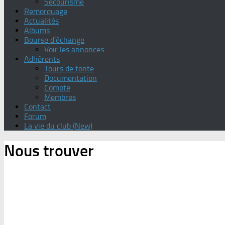
Secourisme
Remorquage
Actualités
Albums
Bourse d’échange
Voir les annonces
Adhérents
Tours de tonte
Documentation
Compte
Membres
Contact
Forum
La vie du club (New)
Nous trouver