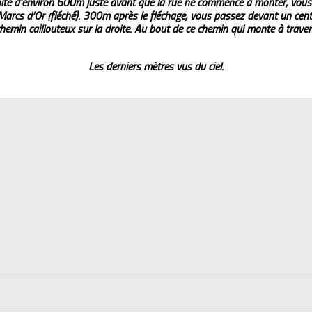
droite d’environ 600m juste avant que la rue ne commence à monter, vous
 Marcs d’Or (fléché). 300m après le fléchage, vous passez devant un cent
hemin caillouteux sur la droite. Au bout de ce chemin qui monte à trave
Les derniers mètres vus du ciel.