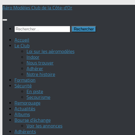
Skip
Aéro Modèles Club de la Côte-d'Or
to
content
Rechercher :
Accueil
Le Club
Loi sur les aéromodèles
Indoor
Nous trouver
Adhérer
Notre histoire
Formation
Sécurité
En piste
Secourisme
Remorquage
Actualités
Albums
Bourse d’échange
Voir les annonces
Adhérents