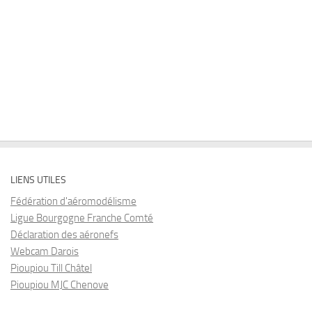
LIENS UTILES
Fédération d'aéromodélisme
Ligue Bourgogne Franche Comté
Déclaration des aéronefs
Webcam Darois
Pioupiou Till Châtel
Pioupiou MJC Chenove