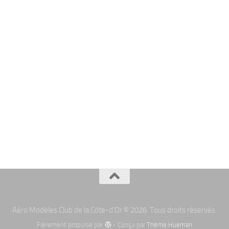
Aéro Modèles Club de la Côte-d'Or © 2026. Tous droits réservés.
Fièrement propulsé par
- Conçu par
Thème Hueman