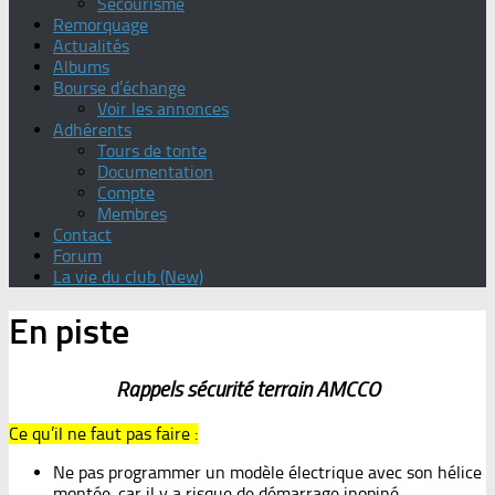
Secourisme
Remorquage
Actualités
Albums
Bourse d’échange
Voir les annonces
Adhérents
Tours de tonte
Documentation
Compte
Membres
Contact
Forum
La vie du club (New)
En piste
Rappels sécurité terrain AMCCO
Ce qu’il ne faut pas faire :
Ne pas programmer un modèle électrique avec son hélice
montée. car il y a risque de démarrage inopiné.