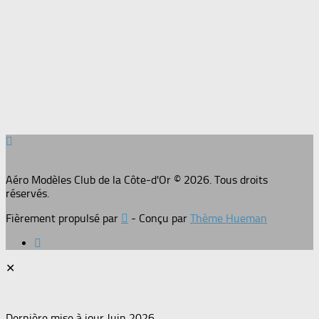
Aéro Modèles Club de la Côte-d'Or © 2026. Tous droits
réservés.
Fièrement propulsé par
- Conçu par
Thème Hueman
✕
Dernière mise à jour Juin 2026