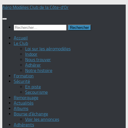
Skip
Aéro Modèles Club de la Côte-d'Or
to
content
Rechercher :
Accueil
Le Club
Loi sur les aéromodèles
Indoor
Nous trouver
Adhérer
Notre histoire
Formation
Sécurité
En piste
Secourisme
Remorquage
Actualités
Albums
Bourse d’échange
Voir les annonces
Adhérents