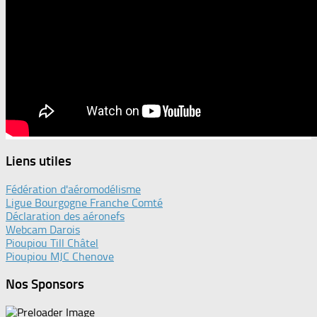
Liens utiles
Fédération d'aéromodélisme
Ligue Bourgogne Franche Comté
Déclaration des aéronefs
Webcam Darois
Pioupiou Till Châtel
Pioupiou MJC Chenove
Nos Sponsors