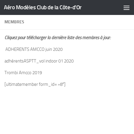
Aéro Modèles Club de la Côte-d'Or
Skip to content
MEMBRES
Cliquez pour télécharger la dernière liste des membres à jour:
ADHERENTS AMCCO juin 2020
adhérentsASPTT_vol indoor 01 2020
Trombi Amcco 2019
[ultimatemember form_id= »8″]