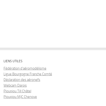
LIENS UTILES
Fédération d'aéromodélisme
Ligue Bourgogne Franche Comté
Déclaration des aéronefs
Webcam Darois
Pioupiou Till Châtel
Pioupiou MJC Chenove