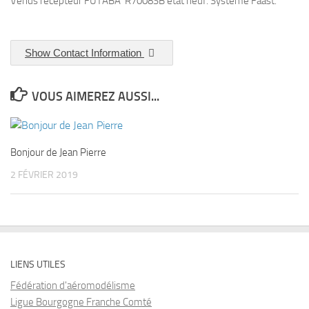
Vends récepteur FUTABA R7008SB état neuf. Système Faast.
Show Contact Information
VOUS AIMEREZ AUSSI...
Bonjour de Jean Pierre
2 FÉVRIER 2019
LIENS UTILES
Fédération d'aéromodélisme
Ligue Bourgogne Franche Comté