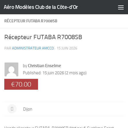
Aéro Modèles Club de la Côte-d'Or
Skip to content
RÉCEPTEUR FUTABA R7008SB
Récepteur FUTABA R7008SB
PAR
ADMINISTRATEUR AMCCO
·
15 JUIN 2026
-
/1
by
Christian Enselme
Published: 15 juin 2026 (2 mois ago)
€70.00
Dijon