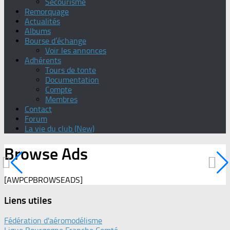
Secourisme
Remorquage
Actualités
Albums
Bourse d’échange
Voir les annonces
Adhérents
Tours de tonte
Documentation
Compte
Membres
Contact
Forum
La vie du club (New)
Browse Ads
[AWPCPBROWSEADS]
Liens utiles
Fédération d'aéromodélisme