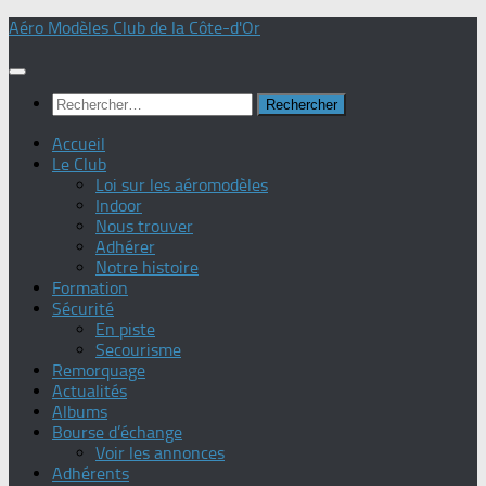
Skip
Aéro Modèles Club de la Côte-d'Or
to
content
Rechercher :
Accueil
Le Club
Loi sur les aéromodèles
Indoor
Nous trouver
Adhérer
Notre histoire
Formation
Sécurité
En piste
Secourisme
Remorquage
Actualités
Albums
Bourse d’échange
Voir les annonces
Adhérents