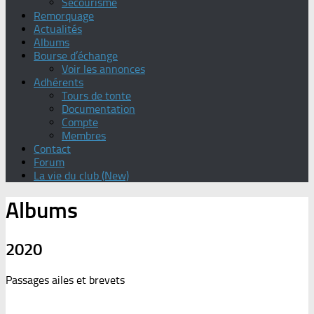
Secourisme
Remorquage
Actualités
Albums
Bourse d’échange
Voir les annonces
Adhérents
Tours de tonte
Documentation
Compte
Membres
Contact
Forum
La vie du club (New)
Albums
2020
Passages ailes et brevets