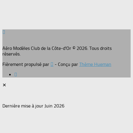
Aéro Modèles Club de la Côte-d'Or © 2026. Tous droits
réservés.
Fièrement propulsé par
- Conçu par
Thème Hueman
✕
Dernière mise à jour Juin 2026