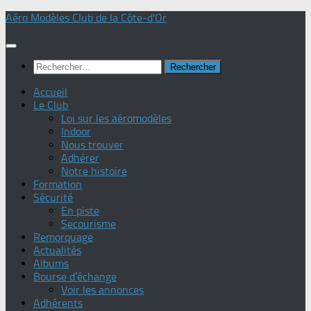
Skip
Aéro Modèles Club de la Côte-d'Or
to
content
Rechercher :
Accueil
Le Club
Loi sur les aéromodèles
Indoor
Nous trouver
Adhérer
Notre histoire
Formation
Sécurité
En piste
Secourisme
Remorquage
Actualités
Albums
Bourse d’échange
Voir les annonces
Adhérents