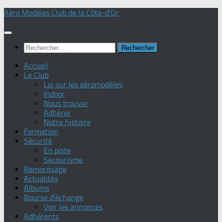
Skip
Aéro Modèles Club de la Côte-d'Or
to
content
Rechercher :
Accueil
Le Club
Loi sur les aéromodèles
Indoor
Nous trouver
Adhérer
Notre histoire
Formation
Sécurité
En piste
Secourisme
Remorquage
Actualités
Albums
Bourse d’échange
Voir les annonces
Adhérents