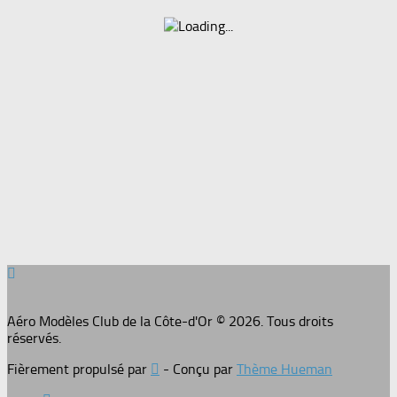
Aéro Modèles Club de la Côte-d'Or © 2026. Tous droits
réservés.
Fièrement propulsé par
- Conçu par
Thème Hueman