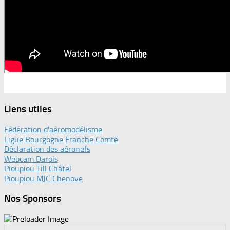
Liens utiles
Fédération d'aéromodélisme
Ligue Bourgogne Franche Comté
Déclaration des aéronefs
Webcam Darois
Pioupiou Till Châtel
Pioupiou MJC Chenove
Nos Sponsors