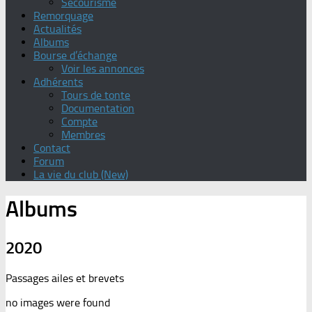
Secourisme
Remorquage
Actualités
Albums
Bourse d’échange
Voir les annonces
Adhérents
Tours de tonte
Documentation
Compte
Membres
Contact
Forum
La vie du club (New)
Albums
2020
Passages ailes et brevets
no images were found