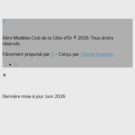
Aéro Modèles Club de la Côte-d'Or © 2026. Tous droits
réservés.
Fièrement propulsé par
- Conçu par
Thème Hueman
✕
Dernière mise à jour Juin 2026