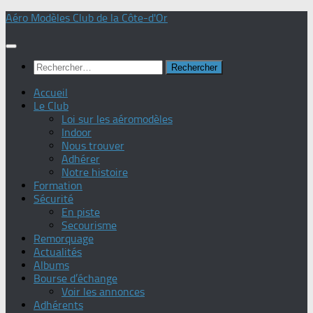
Skip
Aéro Modèles Club de la Côte-d'Or
to
content
Rechercher :
Accueil
Le Club
Loi sur les aéromodèles
Indoor
Nous trouver
Adhérer
Notre histoire
Formation
Sécurité
En piste
Secourisme
Remorquage
Actualités
Albums
Bourse d’échange
Voir les annonces
Adhérents