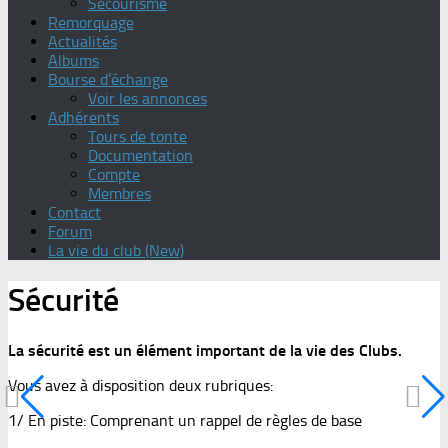
Secourisme
Remorquage
Actualités
Albums
Bourse d’échange
Voir les annonces
Adhérents
Tours de tonte
Documentation
Compte
Membres
Contact
Forum
La vie du club (New)
Sécurité
La sécurité est un élément important de la vie des Clubs.
Vous avez à disposition deux rubriques:
1/ En piste: Comprenant un rappel de règles de base